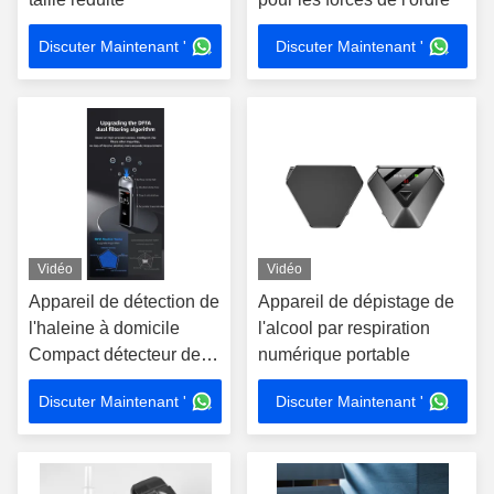
Discuter Maintenant '
Discuter Maintenant '
Vidéo
Vidéo
Appareil de détection de
Appareil de dépistage de
l'haleine à domicile
l'alcool par respiration
Compact détecteur de
numérique portable
l'haleine avec rappel
Discuter Maintenant '
Discuter Maintenant '
sonore de soufflage