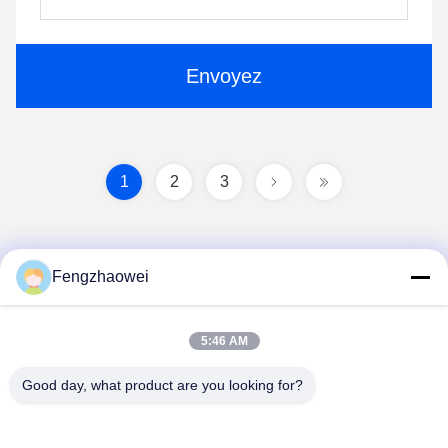
Envoyez
1
2
3
Fengzhaowei
5:46 AM
Shenzhen Fengzhaowei Technology Co.,Ltd
Good day, what product are you looking for?
zhaowei0012022@163.com