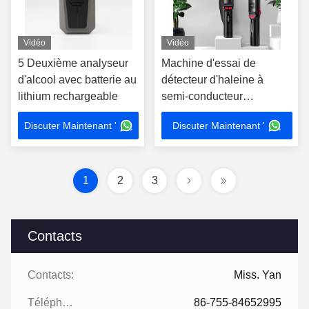
Vidéo
Vidéo
5 Deuxième analyseur
Machine d'essai de
d'alcool avec batterie au
détecteur d'haleine à
lithium rechargeable
semi-conducteur
commercial Portable 3000
Discuter Maintenant '
Discuter Maintenant '
enregistrements de test
1
2
3
Contacts
Contacts:
Miss. Yan
Téléphone:
86-755-84652995