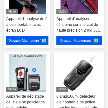
Vidéo
Vidéo
Appareil d' analyse de l'
Appareil d'analyseur
alcool portable avec
d'haleine commercial de
écran LCD
haute précision 240g 3000
enregistrements de test
Discuter Maintenant '
Discuter Maintenant '
Vidéo
Vidéo
Appareil de dépistage
0.1mg/100ml détecteur
de l'haleine policier de
d'air portable de police
taille réduite
pour les forces de l'ordre