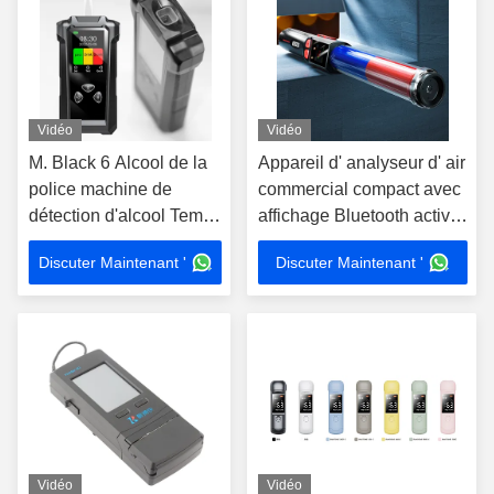
Vidéo
Vidéo
M. Black 6 Alcool de la
Appareil d' analyseur d' air
police machine de
commercial compact avec
détection d'alcool Temps
affichage Bluetooth activé
de réponse instantanée
/ LCD
Discuter Maintenant '
Discuter Maintenant '
Vidéo
Vidéo