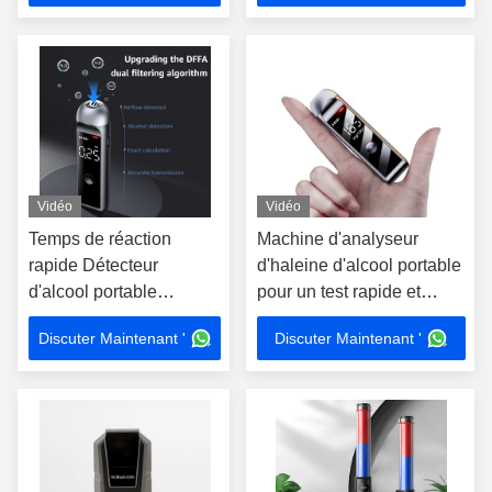
Vidéo
Vidéo
Temps de réaction
Machine d'analyseur
rapide Détecteur
d'haleine d'alcool portable
d'alcool portable
pour un test rapide et
Machine de poche léger
fiable Mr Black 1000
Discuter Maintenant '
Discuter Maintenant '
Testeur d'haleine
d'alcool Mr noir 1000