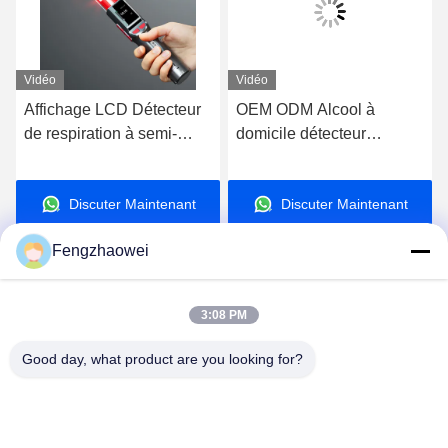
Vidéo
Vidéo
Affichage LCD Détecteur
OEM ODM Alcool à
de respiration à semi-
domicile détecteur
conducteurs 240 g
d'alcool porte-clés
Distance de test 3-5 cm,
détecteur d'alcool dans le
Discuter Maintenant
Discuter Maintenant
batterie incluse
sang Mr black1000
Fengzhaowei
3:08 PM
Shenzhen Fengzhaowei Technology Co.,Ltd
Good day, what product are you looking for?
zhaowei0012022@163.com
86-755-84652995