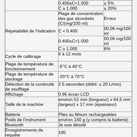
0.400≤C<1.000
± 5%
C ≥ 1.000
± 20%
Plage de concentration
des gaz alcoolisés
Erreur
(C/(mg/100 ml)
00,06 mg/100
Répétabilité de l'indication
C < 0.400
ml
00,06 mg/100
0.400≤C<1.000
ml
C ≥ 1.000
6%
6 à 12 mois
Cycle de calibrage
Plage de température de
-5°C à 40°C
fonctionnement
Plage de température de
-20°C à 70°C
stockage
Détection de la continuité
2.5 secondes (débit: ≥ 20 L/min)
de soufflage
Affichage
0.96 écran LCD
environ 52 mm (longueur) x 64,5 mm
Taille de la machine
(largeur) x 17 mm (épaisseur)
Batterie
Piles au lithium rechargeables
Poids de l'instrument
environ 140 g (y compris la batterie)
Bluetooth
Je suis désolé.
Enregistrements de
100
requête