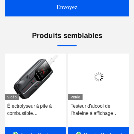
Envoyez
Produits semblables
Vidéo
Vidéo
Électrolyseur à pile à
Testeur d'alcool de
combustible
l'haleine à affichage
électrochimique noir
numérique noir Bluetooth
Petite taille avec pile au
pour l'entreprise