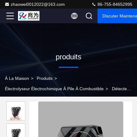
zhaowei0012022@163.com
86-755-84652995
Discuter Mainten
produits
À La Maison
>
Produits
>
Électrolyseur Électrochimique À Pile À Combustible
>
Détecteur
d' odeur d' alcool, analyseur d' odeur.