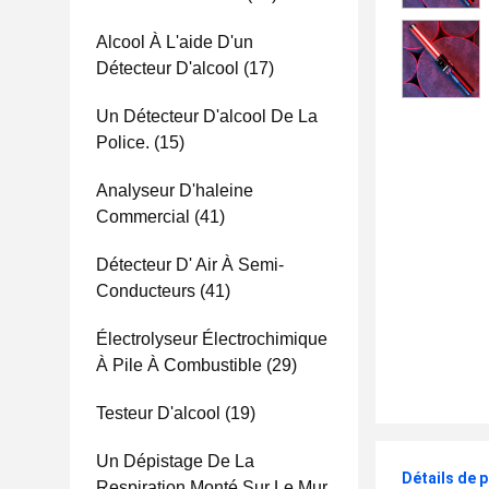
Alcool À L'aide D'un
Détecteur D'alcool
(17)
Un Détecteur D'alcool De La
Police.
(15)
Analyseur D'haleine
Commercial
(41)
Détecteur D' Air À Semi-
Conducteurs
(41)
Électrolyseur Électrochimique
À Pile À Combustible
(29)
Testeur D'alcool
(19)
Un Dépistage De La
Détails de 
Respiration Monté Sur Le Mur