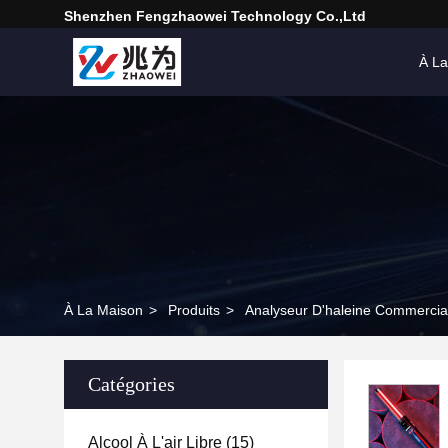
Shenzhen Fengzhaowei Technology Co.,Ltd
À La
À La Maison
>
Produits
>
Analyseur D'haleine Commercia
Catégories
Alcool À L'air Libre
(15)