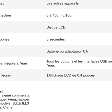
teur
Les autres appareils
tection
0 à 400 mg/100 ml
Disque LCD
éponse
5 secondes
Batterie ou adaptateur CA
Tous les boutons et les interfaces USB 
perméable à l'eau
l'eau.
 l'écran
1Affichage LCD de 0,4 pouces
s:
'haleine commercial
que: Fengzhaowei
odèle: JLL1/JLL3
ne: Chine