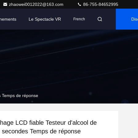
zhaowei0012022@163.com
86-755-84652995
nements
Le Spectacle VR
Dis
French
Mai
es Temps de réponse
chage LCD fiable Testeur d'alcool de
 5 secondes Temps de réponse