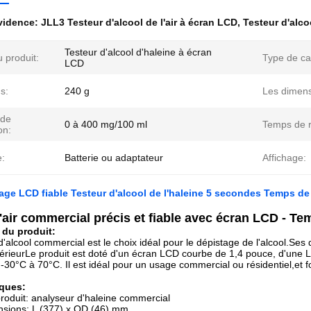
évidence:
JLL3 Testeur d'alcool de l'air à écran LCD
,
Testeur d'alco
Testeur d'alcool d'haleine à écran
 produit:
Type de ca
LCD
s:
240 g
Les dimens
 de
0 à 400 mg/100 ml
Temps de 
on:
e:
Batterie ou adaptateur
Affichage:
age LCD fiable Testeur d'alcool de l'haleine 5 secondes Temps d
d'air commercial précis et fiable avec écran LCD - 
 du produit:
d'alcool commercial est le choix idéal pour le dépistage de l'alcool.
érieurLe produit est doté d'un écran LCD courbe de 1,4 pouce, d'une L
-30°C à 70°C. Il est idéal pour un usage commercial ou résidentiel,et fou
iques:
oduit: analyseur d'haleine commercial
nsions: L (377) x OD (46) mm