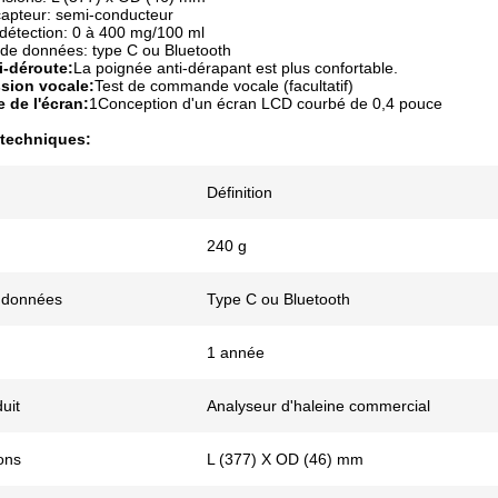
capteur: semi-conducteur
détection: 0 à 400 mg/100 ml
 de données: type C ou Bluetooth
i-déroute:
La poignée anti-dérapant est plus confortable.
sion vocale:
Test de commande vocale (facultatif)
 de l'écran:
1Conception d'un écran LCD courbé de 0,4 pouce
 techniques:
Définition
240 g
e données
Type C ou Bluetooth
1 année
uit
Analyseur d'haleine commercial
ons
L (377) X OD (46) mm