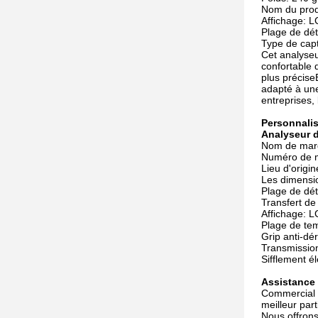
Nom du produ
Affichage: 
Plage de dét
Type de cap
Cet analyse
confortable 
plus préciseE
adapté à une 
entreprises,
Personnalis
Analyseur d
Nom de mar
Numéro de m
Lieu d'origi
Les dimensi
Plage de dét
Transfert de
Affichage: 
Plage de te
Grip anti-dé
Transmission
Sifflement él
Assistance 
Commercial B
meilleur part
Nous offrons