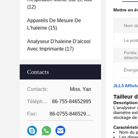
(12)
Mettre en 
Appareils De Mesure De
Nom du
L'haleine
(15)
Le poid
Analyseur D'haleine D'alcool
Avec Imprimante
(17)
Portée
détecti
Énergi
Contacts
JLL3 Affich
Contacts:
Miss. Yan
Tailleur 
Téléphone:
86-755-84652995
Description
L'analyseur 
diamètre ext
Fax:
86-0755-84652995
stockage de 
Caractérist
Nom du pr
Les dime