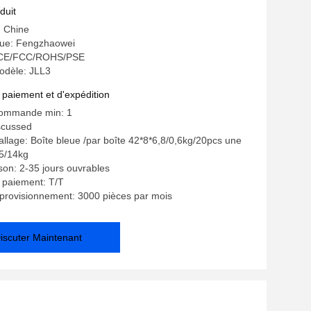
duit
: Chine
ue: Fengzhaowei
n: CE/FCC/ROHS/PSE
dèle: JLL3
 paiement et d'expédition
commande min: 1
iscussed
allage: Boîte bleue /par boîte 42*8*6,8/0,6kg/20pcs une
45/14kg
ison: 2-35 jours ouvrables
 paiement: T/T
provisionnement: 3000 pièces par mois
iscuter Maintenant