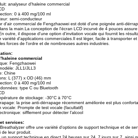
it: analyseur d'haleine commercial
LCD
ection: 0 à 400 mg/100 ml
teur: semi-conducteur
ur d'air commercial de Fengzhaowei est doté d'une poignée anti-dérr
dans la main.La conception de l'écran LCD incurvé de 4 pouces assure
n outre, il dispose d'une option d'invitation vocale qui fournit les résul
variété d'applications commerciales.Il est léger, facile à transporter et à
 les forces de l'ordre et de nombreuses autres industries.
ation:
'haleine commercial
que: Fengzhaowei
odèle: JLL1/JLL3
ne: Chine
ons: L (377) x OD (46) mm
ection: 0 à 400 mg/100 ml
 données: type C ou Bluetooth
LCD
mpérature de stockage: -30°C à 70°C
rrapage: la prise anti-dérrapage récemment améliorée est plus confort
 vocale: Prompte de test vocale (facultatif)
ectronique: sifflement pour détecter l'alcool
et services:
reathalyzer offre une variété d'options de support technique et de serv
i de leur produit.
 un support technique en direct 24 heures sur 24, 7 jours sur 7, ainsi