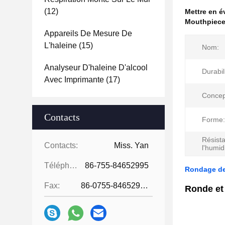
(12)
Mettre en 
Mouthpieces
Appareils De Mesure De
L'haleine
(15)
Nom:
Analyseur D'haleine D'alcool
Durabil
Avec Imprimante
(17)
Concep
Contacts
Forme:
Résist
Contacts:
Miss. Yan
l'humid
Téléphone:
86-755-84652995
Rondage des
Fax:
86-0755-84652995
Ronde et