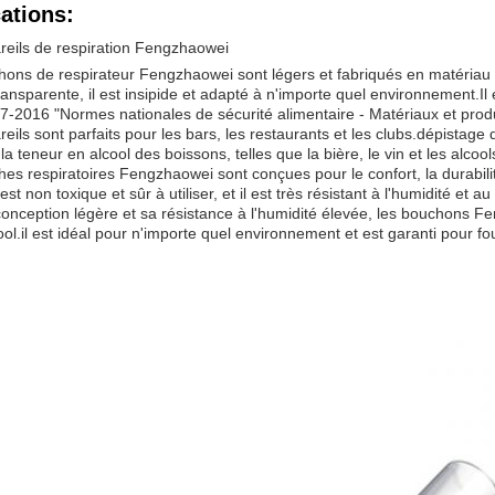
ations:
reils de respiration Fengzhaowei
ons de respirateur Fengzhaowei sont légers et fabriqués en matériau P
ransparente, il est insipide et adapté à n'importe quel environnement.Il 
-2016 "Normes nationales de sécurité alimentaire - Matériaux et produi
eils sont parfaits pour les bars, les restaurants et les clubs.dépistage
 la teneur en alcool des boissons, telles que la bière, le vin et les alcools
es respiratoires Fengzhaowei sont conçues pour le confort, la durabil
st non toxique et sûr à utiliser, et il est très résistant à l'humidité et au
onception légère et sa résistance à l'humidité élevée, les bouchons Fe
cool.il est idéal pour n'importe quel environnement et est garanti pour fou