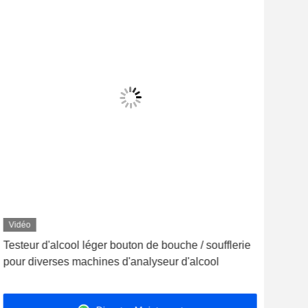
Vidéo
Vid
Testeur d'alcool léger bouton de bouche / soufflerie
Des
pour diverses machines d'analyseur d'alcool
resp
480