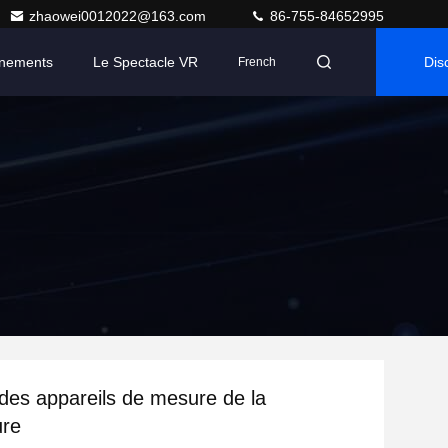
zhaowei0012022@163.com
86-755-84652995
nements
Le Spectacle VR
Dis
French
Mai
es appareils de mesure de la
ure