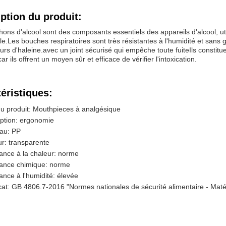
ption du produit:
ons d'alcool sont des composants essentiels des appareils d'alcool, ut
le.Les bouches respiratoires sont très résistantes à l'humidité et san
urs d'haleine.avec un joint sécurisé qui empêche toute fuiteIls constituen
car ils offrent un moyen sûr et efficace de vérifier l'intoxication.
éristiques:
 produit: Mouthpieces à analgésique
ption: ergonomie
au: PP
r: transparente
ance à la chaleur: norme
tance chimique: norme
ance à l'humidité: élevée
icat: GB 4806.7-2016 "Normes nationales de sécurité alimentaire - Matér