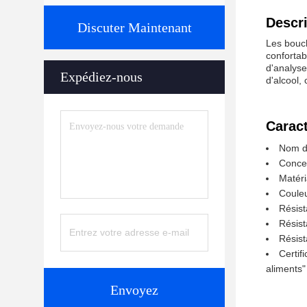
Descri
Discuter Maintenant
Les bouch
confortab
d'analyse
Expédiez-nous
d'alcool, 
Caract
Nom du
Conce
Matéri
Couleu
Résist
Résis
Résist
Certif
aliments"
Envoyez