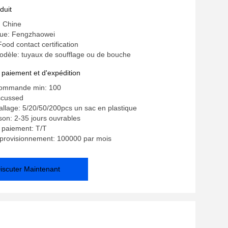
duit
: Chine
ue: Fengzhaowei
 Food contact certification
dèle: tuyaux de soufflage ou de bouche
 paiement et d'expédition
commande min: 100
iscussed
allage: 5/20/50/200pcs un sac en plastique
ison: 2-35 jours ouvrables
 paiement: T/T
pprovisionnement: 100000 par mois
iscuter Maintenant