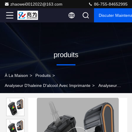
zhaowei0012022@163.com
86-755-84652995
Discuter Mainten
produits
À La Maison
>
Produits
>
Analyseur D'haleine D'alcool Avec Imprimante
>
Analyseur
d'haleine d'alcool de haute précision de 145 g avec imprimante
12cm * 5,7cm * 2,7cm