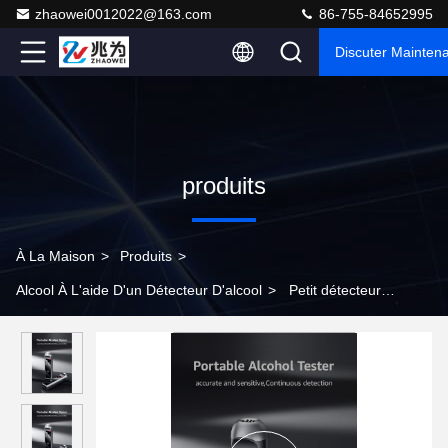
zhaowei0012022@163.com
86-755-84652995
Discuter Mainten
produits
À La Maison
>
Produits
>
Alcool À L'aide D'un Détecteur D'alcool
>
Petit détecteur
d'alcool de poche portable et précis avec lumière de détection
d'alcool